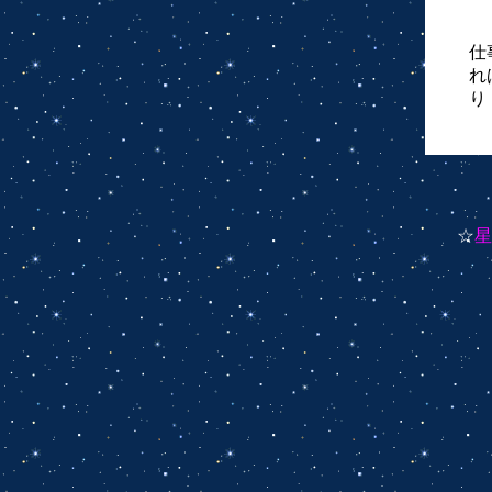
仕
れ
り
☆
星