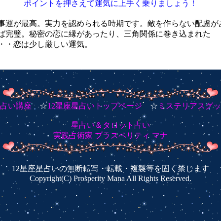
ポイントを押さえて運気に上手く乗りましょう！
事運が最高。実力を認められる時期です。敵を作らない配慮が
ば完璧。秘密の恋に縁があったり、三角関係に巻き込まれた
・・恋は少し厳しい運気。
占い講座
☆
12星座星占いトップページ
☆
ミステリアスグッ
星占い＆タロット占い
実践占術家 プラスペリティ マナ
12星座星占いの無断転写・転載・複製等を固く禁じます
Copyright(C) Prosperity Mana All Rights Reserved.