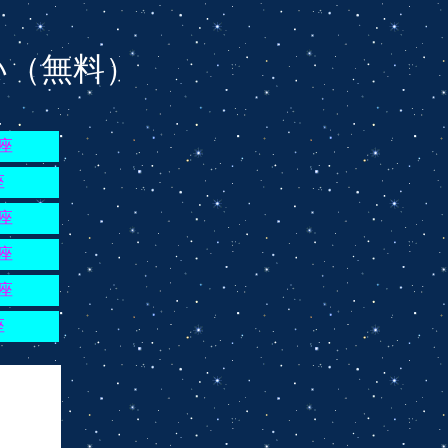
い（無料）
座
座
座
座
座
座