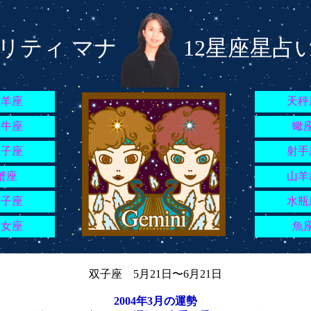
リティ マナ
12星座星占
牡羊座
天秤
牡牛座
蠍
双子座
射手
蟹座
山羊
獅子座
水瓶
乙女座
魚
双子座 5月21日〜6月21日
2004年3月の運勢