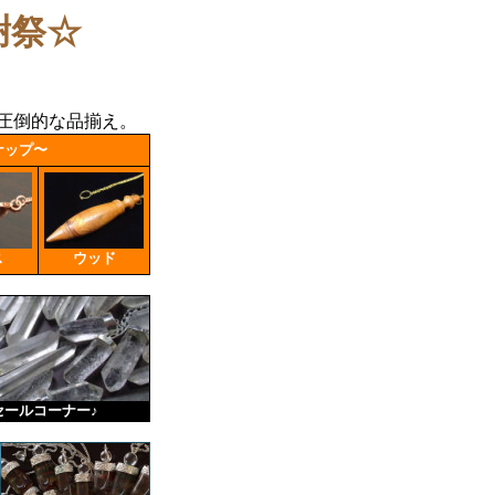
謝祭☆
、圧倒的な品揃え。
ナップ〜
ス
ウッド
セールコーナー♪