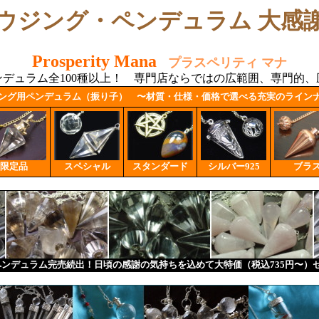
ウジング・ペンデュラム 大感
Prosperity Mana
プラスペリティ マナ
デュラム全100種以上！ 専門店ならではの広範囲、専門的
ング用ペンデュラム（振り子）
〜材質・仕様・価格で選べる充実のライン
限定品
スペシャル
スタンダード
シルバー925
ブラ
ンデュラム完売続出！日頃の感謝の気持ちを込めて大特価（税込735円〜）