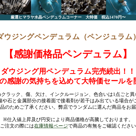
厳選ヒマラヤ水晶ペンデュラムコーナー 大特価 税込1470円〜
ダウジングペンデュラム（ペンジュラム
【感謝価格品ペンデュラム】
ダウジング用ペンデュラム完売続出！！
の感謝の気持ちを込めて大特価セールを
めクラック、傷、欠け、インクルージョン、色合いは1点ごと異
傷や石と金属部分の接着面で接着剤が若干はみ出ている場合が
品のためご了承ください。弊店でランダムに選んだ商品をお届
※仕入値上昇及び円安により商品価格が高騰しております。
ご注文の際には
在庫情報ページ
で商品の有無をご確認ください