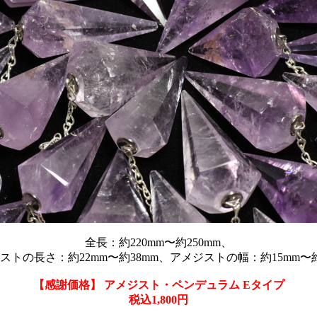
全長：約220mm〜約250mm、
ストの長さ：約22mm〜約38mm、アメジストの幅：約15mm〜約
【感謝価格】 アメジスト・ペンデュラム Eタイプ
税込1,800円