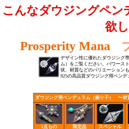
こんなダウジングペン
欲
Prosperity Mana
デザイン性に優れたダウジング
ム）をご覧ください。パワース
状、材質などのバリエーションも
925の高品質ダウジング用ペン
ダウジング用ペンデュラム（振り子）
〜材質
1点もの
限定品
スペシャル