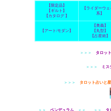
【限定品】
【ライダーウェ
【ギルト】
系】
【カタログ 】
【奥義】
【アート/モダン】
【丸型】
【占星術】
＞＞＞
タロッ
＞＞＞
ミス
＞＞＞
タロット占いと
＞＞
ペンデュラム
＜＜
＞＞
タ