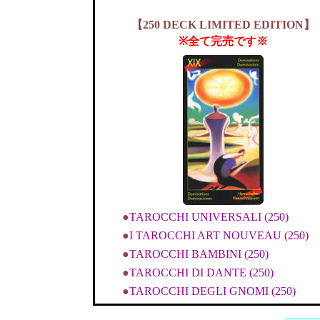
【250 DECK LIMITED EDITION】
※全て完売です※
●
TAROCCHI UNIVERSALI (250)
●
I TAROCCHI ART NOUVEAU (250)
●
TAROCCHI BAMBINI (250)
●
TAROCCHI DI DANTE (250)
●
TAROCCHI DEGLI GNOMI (250)