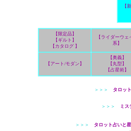
【
【限定品】
【ライダーウェ
【ギルト】
系】
【カタログ 】
【奥義】
【アート/モダン】
【丸型】
【占星術】
＞＞＞
タロッ
＞＞＞
ミス
＞＞＞
タロット占いと