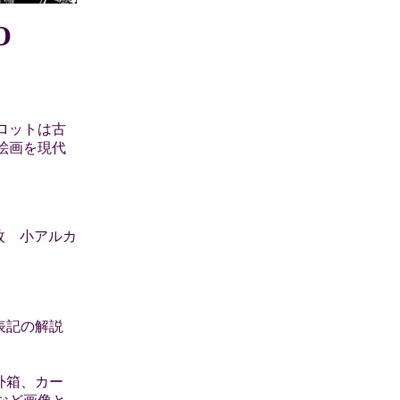
O
ロットは古
絵画を現代
2枚 小アルカ
表記の解説
外箱、カー