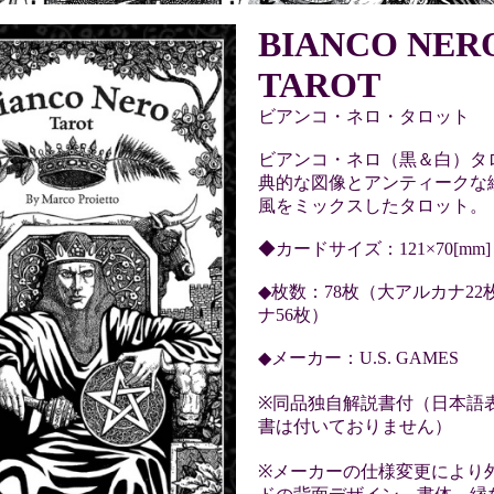
BIANCO NER
TAROT
ビアンコ・ネロ・タロット
ビアンコ・ネロ（黒＆白）タ
典的な図像とアンティークな
風をミックスしたタロット。
◆カードサイズ：121×70[mm]
◆枚数：78枚（大アルカナ2
ナ56枚）
◆メーカー：U.S. GAMES
※同品独自解説書付（日本語
書は付いておりません）
※メーカーの仕様変更により