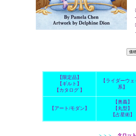
【限定品】
【ライダーウェ
【ギルト】
系】
【カタログ 】
【奥義】
【アート/モダン】
【丸型】
【占星術】
＞＞＞
タロッ