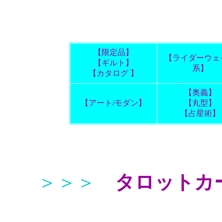
【限定品】
【ライダーウェ
【ギルト】
系】
【カタログ 】
【奥義】
【アート/モダン】
【丸型】
【占星術】
＞＞＞
タロットカ