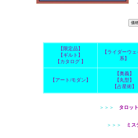
【限定品】
【ライダーウェ
【ギルト】
系】
【カタログ 】
【奥義】
【アート/モダン】
【丸型】
【占星術】
＞＞＞
タロッ
＞＞＞
ミス