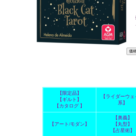
【限定品】
【ライダーウェ
【ギルト】
系】
【カタログ 】
【奥義】
【アート/モダン】
【丸型】
【占星術】