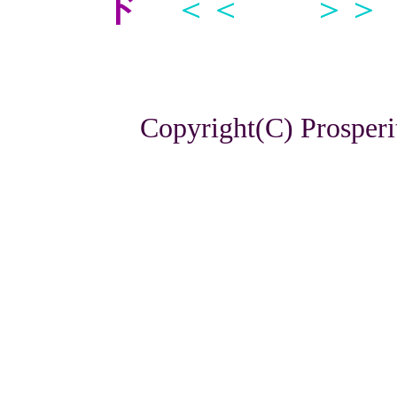
ド
＜＜
＞＞
Copyright(C) Prosperi