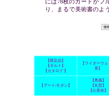
には78枚のカードがフ
り、まるで美術書のよ
【限定品】
【ライダーウェ
【ギルト】
系】
【カタログ 】
【奥義】
【アート/モダン】
【丸型】
【占星術】