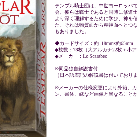
テンプル騎士団は、中世ヨーロッパ
会。彼らは戦士であると同時に修道
より深く理解するために学び、神を
た。それは物質面から精神面へとつ
もありました。
◆カードサイズ：約118mmx約65mm
◆枚数：78枚（大アルカナ22枚＋小ア
◆メーカー：Lo Scarabeo
※同品独自解説書付
（日本語表記の解説書は付いており
※メーカーの仕様変更により外箱、
ン、書体、縁など画像と異なること