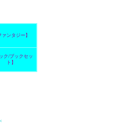
ファンタジー】
ック/ブックセッ
ト】
＜