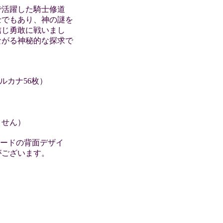
で活躍した騎士修道
士でもあり、神の謎を
信じ勇敢に戦いまし
ながる神秘的な探求で
ルカナ56枚）
ません）
カードの背面デザイ
がございます。