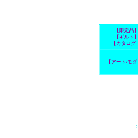
【限定品
【ギルト
【カタログ 
【アート/モダ