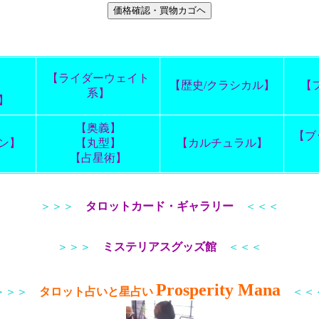
】
【ライダーウェイト
】
【歴史/クラシカル】
【
系】
】
【奥義】
【ブ
ン】
【丸型】
【カルチュラル】
【占星術】
＞＞＞
タロットカード・ギャラリー
＜＜＜
＞＞＞
ミステリアスグッズ館
＜＜＜
Prosperity Mana
＞＞＞
タロット占いと星占い
＜＜