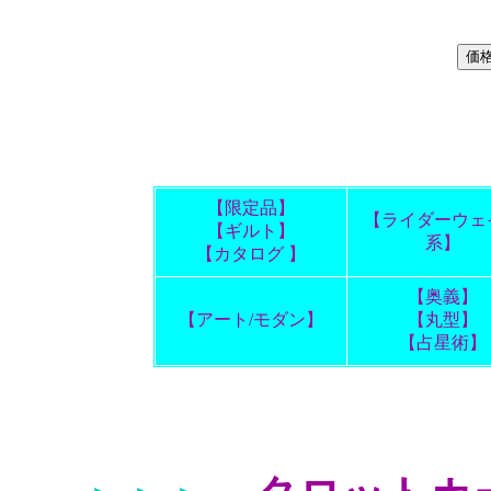
【限定品】
【ライダーウェ
【ギルト】
系】
【カタログ 】
【奥義】
【アート/モダン】
【丸型】
【占星術】