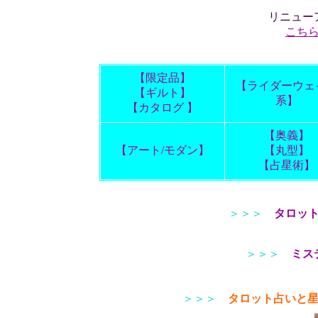
リニュー
こち
【限定品】
【ライダーウェ
【ギルト】
系】
【カタログ 】
【奥義】
【アート/モダン】
【丸型】
【占星術】
＞＞＞
タロッ
＞＞＞
ミス
＞＞＞
タロット占いと