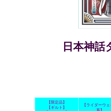
日本神話
【限定品】
【ライダーウェ
【ギルト】
系】