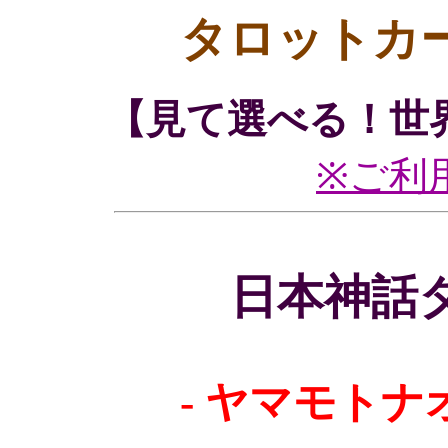
タロットカ
【見て選べる！世
※ご利
日本神話
- ヤマモトナ