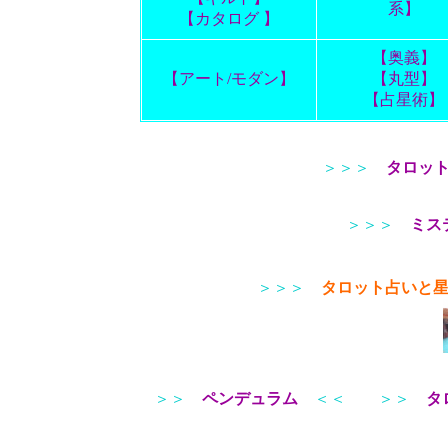
系】
【カタログ 】
【奥義】
【アート/モダン】
【丸型】
【占星術】
＞＞＞
タロッ
＞＞＞
ミス
＞＞＞
タロット占いと
＞＞
ペンデュラム
＜＜
＞＞
タ