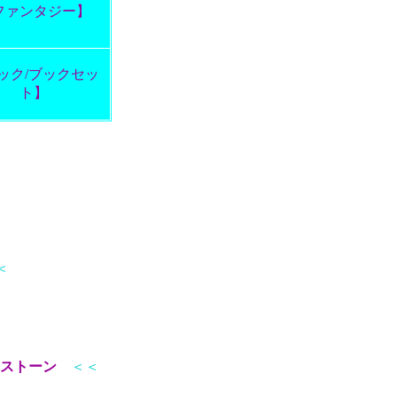
ファンタジー】
ック/ブックセッ
ト】
＜
ストーン
＜＜