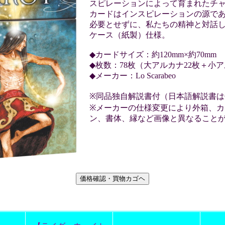
スピレーションによって育まれたチ
カードはインスピレーションの源で
必要とせずに、私たちの精神と対話
ケース（紙製）仕様。
◆カードサイズ：約120mm×約70mm
◆枚数：78枚（大アルカナ22枚＋小ア
◆メーカー：Lo Scarabeo
※同品独自解説書付（日本語解説書
※メーカーの仕様変更により外箱、カ
ン、書体、縁など画像と異なること
】