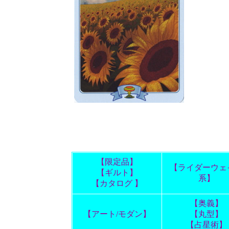
【限定品】
【ライダーウェ
【ギルト】
系】
【カタログ 】
【奥義】
【アート/モダン】
【丸型】
【占星術】