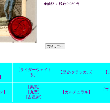
◆価格：税込9,980円
】
【ライダーウェイト
】
【歴史/クラシカル】
【
系】
】
【奥義】
【ブ
ン】
【丸型】
【カルチュラル】
【占星術】