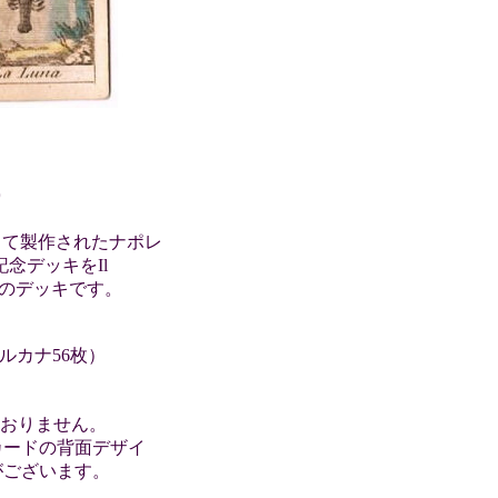
9
rgによって製作されたナポレ
記念デッキをIl
表記のデッキです。
ルカナ56枚）
ておりません。
カードの背面デザイ
がございます。