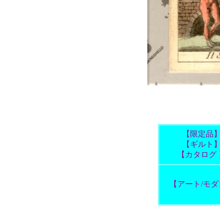
【限定品
【ギルト
【カタログ 
【アート/モダ