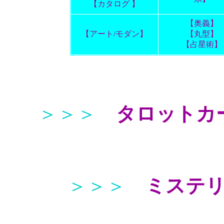
【カタログ 】
【奥義】
【アート/モダン】
【丸型】
【占星術】
＞＞＞
タロットカ
＞＞＞
ミステ