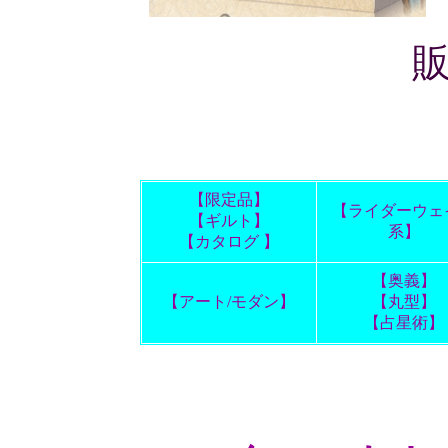
【限定品】
【ライダーウェ
【ギルト】
系】
【カタログ 】
【奥義】
【アート/モダン】
【丸型】
【占星術】