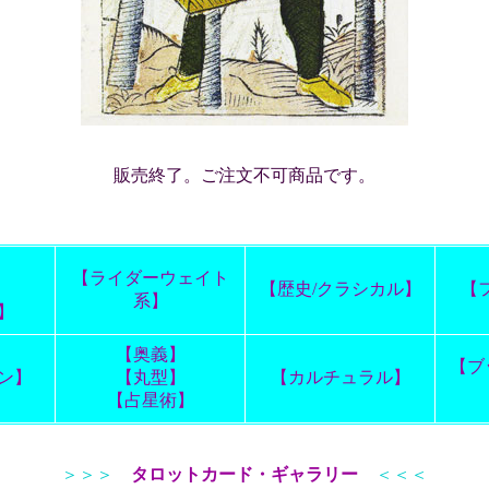
販売終了。ご注文不可商品です。
】
【ライダーウェイト
】
【歴史/クラシカル】
【
系】
】
【奥義】
【ブ
ン】
【丸型】
【カルチュラル】
【占星術】
＞＞＞
タロットカード・ギャラリー
＜＜＜