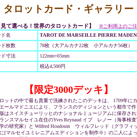
タロットカード・ギャラリー
【見て選べる！世界のタロットカード】
※ご利用上のご
ード名
TAROT DE MARSEILLE PIERRE MADENI
ード枚数
78枚（大アルカナ22枚 小アルカナ56枚）
ード寸法
122mm×65mm
税込4,500円
【限定3000デッキ】
ロットの中で最も貴重で洗練されたこのデッキは、 1709年に
エールマドニエにより、フランスのディジョンという都市で作
版はスイスチューリッヒのナショナルミュージアムに保存され
ンスマルセイユ在住のYves Reynaud イブ レノー（海事検
の研究家）と Wilfred Houdouin ウィルフレッド（グラフ
1年に[マルセイユミレニアムエディションを制作※）の二人によ