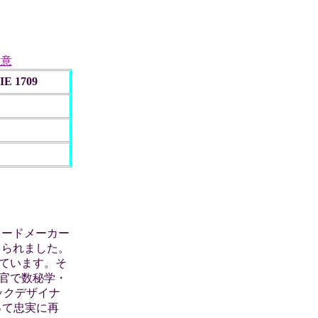
注意
E 1709
カードメーカー
 られました。
ています。そ
査官で数秘学・
ィックデザイナ
って忠実に再