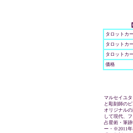
タロットカ
タロットカ
タロットカ
価格
マルセイユタ
と彫刻師のピ
オリジナルの
して現代、フラ
占星術・筆跡学
ー・※201