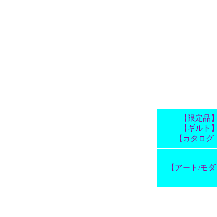
【限定品
【ギルト
【カタログ 
【アート/モダ