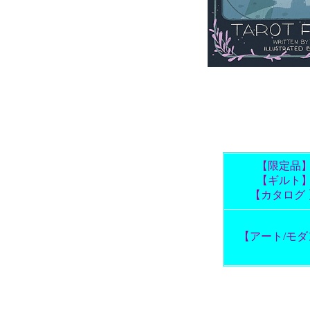
【限定品
【ギルト
【カタログ 
【アート/モダ