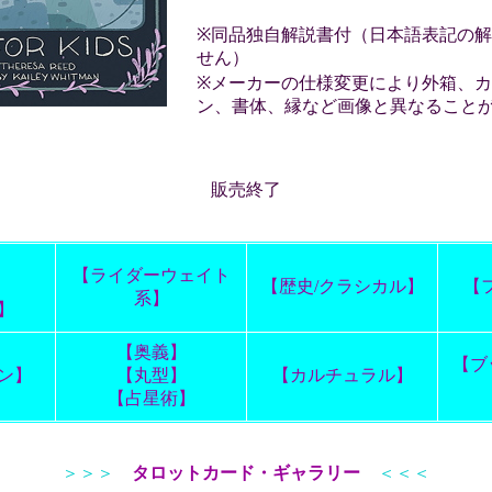
※同品独自解説書付（日本語表記の
せん）
※メーカーの仕様変更により外箱、
ン、書体、縁など画像と異なること
販売終了
】
【ライダーウェイト
】
【歴史/クラシカル】
【
系】
】
【奥義】
【ブ
ン】
【丸型】
【カルチュラル】
【占星術】
＞＞＞
タロットカード・ギャラリー
＜＜＜