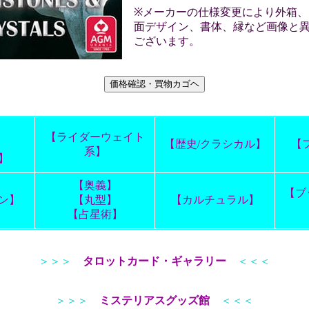
※メーカーの仕様変更により外箱、
面デザイン、書体、縁など画像と
ございます。
】
【ライダーウェイト
】
【歴史/クラシカル】
【
系】
】
【奥義】
【ブ
ン】
【丸型】
【カルチュラル】
【占星術】
＞＞＞
タロットカード・ギャラリー
＜＜＜
＞＞＞
ミステリアスグッズ館
＜＜＜