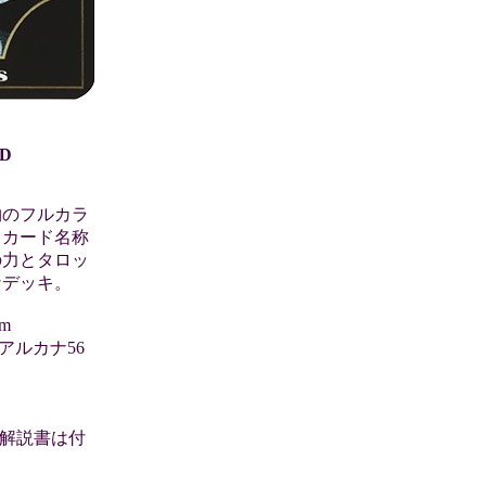
ND
物のフルカラ
トカード名称
の力とタロッ
なデッキ。
m
アルカナ56
解説書は付