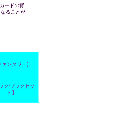
カードの背
異なることが
ファンタジー】
ック/ブックセッ
ト】