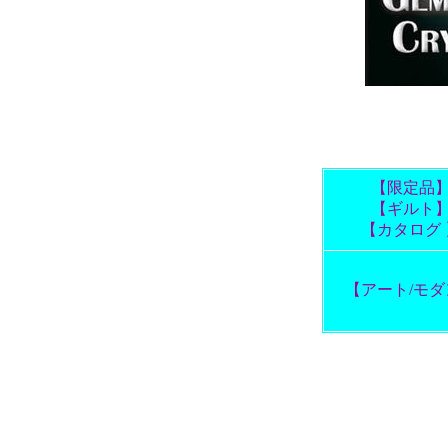
【限定品
【ギルト
【カタログ 
【アート/モダ