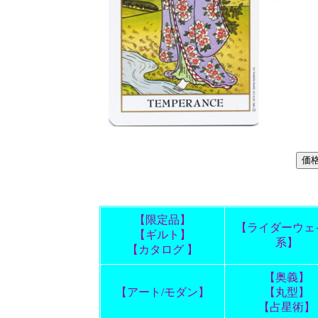
【限定品】
【ライダーウェ
【ギルト】
系】
【カタログ 】
【奥義】
【アート/モダン】
【丸型】
【占星術】