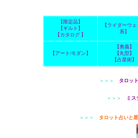
【限定品】
【ライダーウェ
【ギルト】
系】
【カタログ 】
【奥義】
【アート/モダン】
【丸型】
【占星術】
＞＞＞
タロッ
＞＞＞
ミス
＞＞＞
タロット占いと