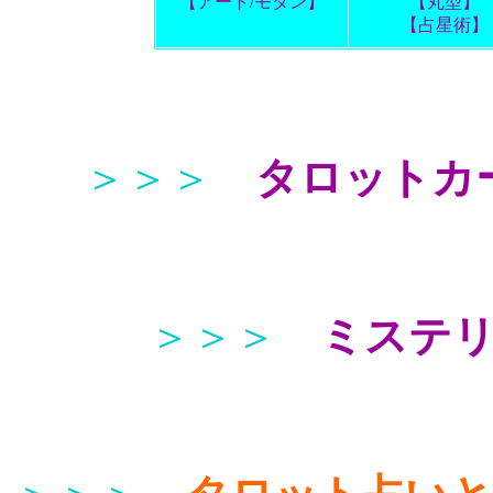
【アート/モダン】
【丸型】
【占星術】
＞＞＞
タロットカ
＞＞＞
ミステ