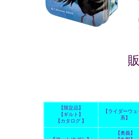
【限定品】
【ライダーウェ
【ギルト】
系】
【カタログ 】
【奥義】