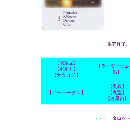
販売終了
【限定品】
【ライダーウェ
【ギルト】
系】
【カタログ 】
【奥義】
【アート/モダン】
【丸型】
【占星術】
＞＞＞
タロッ