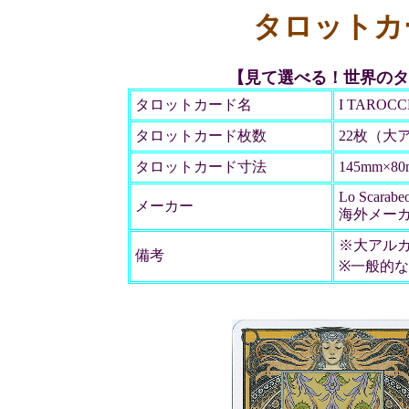
タロットカ
【見て選べる！世界のタ
タロットカード名
I TAROCC
タロットカード枚数
22枚（大
タロットカード寸法
145mm×8
Lo Scarabe
メーカー
海外メー
※大アルカ
備考
※一般的