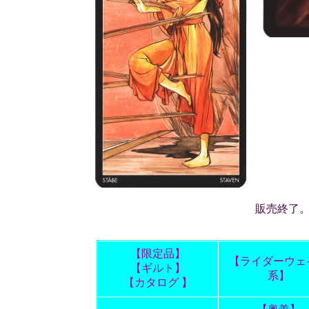
販売終了
【限定品】
【ライダーウェ
【ギルト】
系】
【カタログ 】