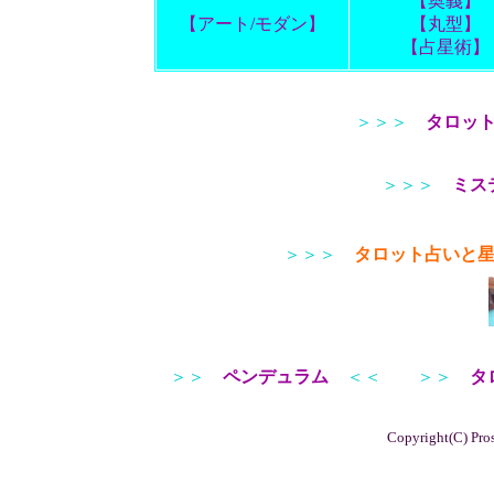
【奥義】
【アート/モダン】
【丸型】
【占星術】
＞＞＞
タロッ
＞＞＞
ミス
＞＞＞
タロット占いと
＞＞
ペンデュラム
＜＜
＞＞
タ
Copyright(C) Pros