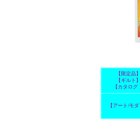
【限定品
【ギルト
【カタログ 
【アート/モダ