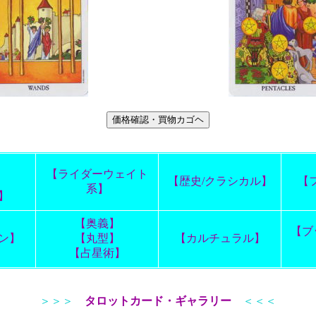
】
【ライダーウェイト
】
【歴史/クラシカル】
【
系】
】
【奥義】
【ブ
ン】
【丸型】
【カルチュラル】
【占星術】
＞＞＞
タロットカード・ギャラリー
＜＜＜