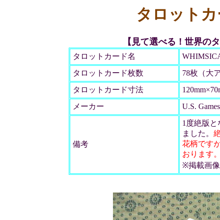
タロットカ
【見て選べる！世界のタ
タロットカード名
WHIMSIC
タロットカード枚数
78枚（大
タロットカード寸法
120mm×7
メーカー
U.S. Games 
1度絶版と
ました。
花柄です
備考
おります
※掲載画