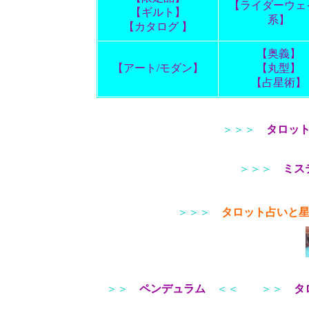
【ライダーウェ
【ギルト】
系】
【カタログ 】
【奥義】
【アート/モダン】
【丸型】
【占星術】
＞＞＞
タロッ
＞＞＞
ミス
＞＞＞
タロット占いと
＞＞
ペンデュラム
＜＜
＞＞
タ