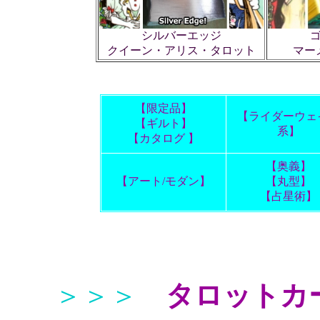
シルバーエッジ
マー
クイーン・アリス・タロット
【限定品】
【ライダーウェ
【ギルト】
系】
【カタログ 】
【奥義】
【アート/モダン】
【丸型】
【占星術】
＞＞＞
タロットカ