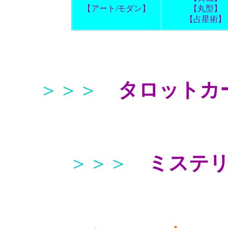
【アート/モダン】
【丸型】
【占星術】
＞＞＞
タロットカ
＞＞＞
ミステ